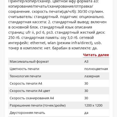
Принтер/копир/сканер. цветной мфу формата a3:
копирование/печать/сканирование/отправка/
сохранение. скорость печати(цв/ч/б): 30/30 стр/мин.
считыватель: стандартный. податчик: опционально.
стандартная кассета: 2. стандартный вывод: включен
в основной блок. стандартный язык описания
страниц: ufr ii, pcl 6, ps3. стандартный жесткий диск:
250 гб. стандартная память: озу 3,0 гб. сетевой
интерфейс: ethernet, wlan (режим infra/direct), usb.
тонер в комплекте: нет. барабан в комплекте: да.
Читать далее
Максимальный формат
A3
Цветность печати
полноцветная
Технология печати
лазерная
Скорость печати А4
30
Скорость печати А4 цвет
30
Скорость сканирования А4
30
Разрешение печати (точек/дюйм)
1200 x 1200
Двусторонняя печать
да