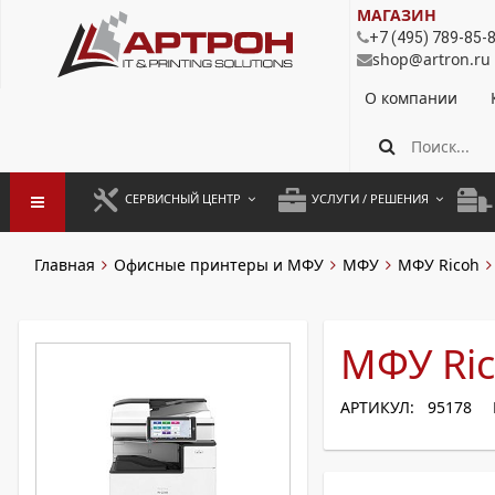
МАГАЗИН
+7 (495) 789-85-
shop@artron.ru
О компании
СЕРВИСНЫЙ ЦЕНТР
УСЛУГИ / РЕШЕНИЯ
ЗАПУСК ОБОРУДОВАНИЯ
АУТСОРСИНГ ПЕЧАТИ
ПОЛ
Главная
Офисные принтеры и МФУ
МФУ
МФУ Ricoh
ГАРАНТИЙНЫЙ РЕМОНТ
ПОКОПИЙНАЯ ПЕЧАТЬ
МОН
ДОГОВОРНОЕ ОБСЛУЖИВАНИЕ
КОНТРОЛЬ ПЕЧАТИ
ДУП
МФУ Ric
РЕГЛАМЕНТНЫЕ РАБОТЫ
ЛИЗИНГ
АРТИКУЛ: 95178
ПРОФИЛАКТИКА И ТО
АРЕНДА ОБОРУДОВАНИЯ
РАЗОВЫЕ РЕМОНТЫ