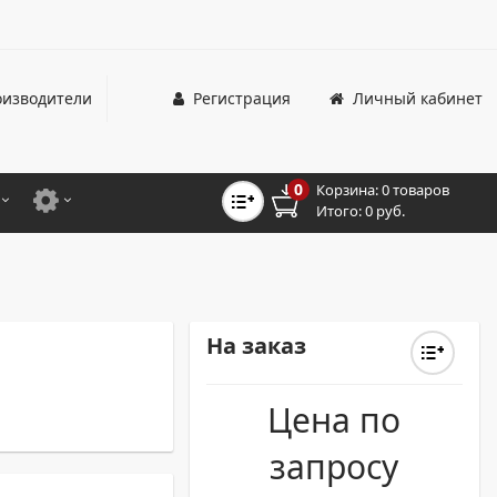
изводители
Регистрация
Личный кабинет
0
Корзина:
0 товаров
Итого:
0 руб.
ЦВЕТНЫЕ
ДЛЯ ОФИСНЫХ ПРИНТЕРОВ И МФУ
ЦВЕТНЫЕ
ДЛЯ ПРОМЫШЛЕННОЙ ПЕЧАТИ
МОНОХРОМНЫЕ
ДЛЯ ШИРОКОФОРМАТНЫХ СИСТЕМ
На заказ
МОНОХРОМНЫЕ
Цена по
НТЕРЫ ДЛЯ ОФИСА
запросу
ТНЫЕ ПРИНТЕРЫ