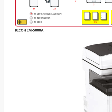
RICOH IM-50
00A