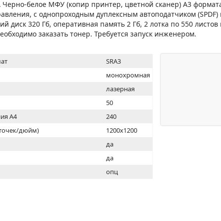
МОН
 Черно-белое МФУ (копир принтер, цветной сканер) А3 формата,
вления, с однопроходным дуплексным автоподатчиком (SPDF) н
й диск 320 Гб, оперативная память 2 Гб, 2 лотка по 550 листов
 Необходимо заказать тонер. Требуется запуск инженером.
ат
SRA3
монохромная
лазерная
50
ия А4
240
(точек/дюйм)
1200х1200
ь
да
да
опц