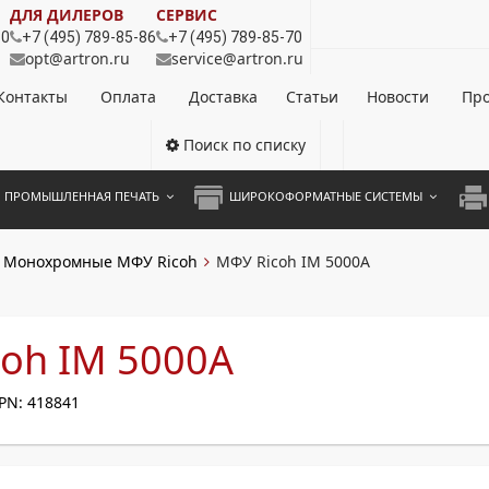
ДЛЯ ДИЛЕРОВ
СЕРВИС
80
+7 (495) 789-85-86
+7 (495) 789-85-70
opt@artron.ru
service@artron.ru
Контакты
Оплата
Доставка
Статьи
Новости
Про
Поиск по списку
ПРОМЫШЛЕННАЯ ПЕЧАТЬ
ШИРОКОФОРМАТНЫЕ СИСТЕМЫ
НОЦВЕТНЫЕ СИСТЕМЫ
ШИРОКОФОРМАТНЫЕ ПРИНТЕРЫ
А3 
Монохромные МФУ Ricoh
МФУ Ricoh IM 5000A
ОХРОМНЫЕ СИСТЕМЫ
ИНЖЕНЕРНЫЕ СИСТЕМЫ
А4 
ЛИКАТОРЫ
А3 
oh IM 5000A
А4 
PN: 418841
ПРИ
ЦВЕ