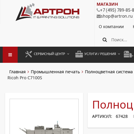
МАГАЗИН
+7 (495) 789-85-
shop@artron.ru
О компании
СЕРВИСНЫЙ ЦЕНТР
УСЛУГИ / РЕШЕНИЯ
ЗАПУСК ОБОРУДОВАНИЯ
АУТСОРСИНГ ПЕЧАТИ
ПОЛ
Главная
Промышленная печать
Полноцветная система
Ricoh Pro C7100S
ГАРАНТИЙНЫЙ РЕМОНТ
ПОКОПИЙНАЯ ПЕЧАТЬ
МОН
ДОГОВОРНОЕ ОБСЛУЖИВАНИЕ
КОНТРОЛЬ ПЕЧАТИ
ДУП
Полноцв
РЕГЛАМЕНТНЫЕ РАБОТЫ
ЛИЗИНГ
ПРОФИЛАКТИКА И ТО
АРЕНДА ОБОРУДОВАНИЯ
АРТИКУЛ: 67428
РАЗОВЫЕ РЕМОНТЫ