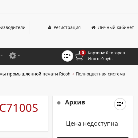
изводители
Регистрация
Личный кабинет
0
Корзина:
0 товаров
Итого:
0 руб.
ЦВЕТНЫЕ
ДЛЯ ОФИСНЫХ ПРИНТЕРОВ И МФУ
емы промышленной печати Ricoh
Полноцветная система
ЦВЕТНЫЕ
ДЛЯ ПРОМЫШЛЕННОЙ ПЕЧАТИ
МОНОХРОМНЫЕ
ДЛЯ ШИРОКОФОРМАТНЫХ СИСТЕМ
Архив
 C7100S
МОНОХРОМНЫЕ
НТЕРЫ ДЛЯ ОФИСА
Цена недоступна
ТНЫЕ ПРИНТЕРЫ