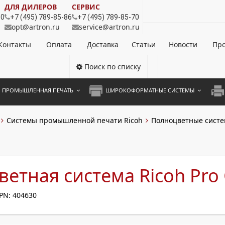
ДЛЯ ДИЛЕРОВ
СЕРВИС
80
+7 (495) 789-85-86
+7 (495) 789-85-70
opt@artron.ru
service@artron.ru
Контакты
Оплата
Доставка
Статьи
Новости
Про
Поиск по списку
ПРОМЫШЛЕННАЯ ПЕЧАТЬ
ШИРОКОФОРМАТНЫЕ СИСТЕМЫ
НОЦВЕТНЫЕ СИСТЕМЫ
ШИРОКОФОРМАТНЫЕ ПРИНТЕРЫ
А3 
Системы промышленной печати Ricoh
Полноцветные сист
ОХРОМНЫЕ СИСТЕМЫ
ИНЖЕНЕРНЫЕ СИСТЕМЫ
А4 
ЛИКАТОРЫ
А3 
етная система Ricoh Pro
А4 
ПРИ
PN: 404630
ЦВЕ