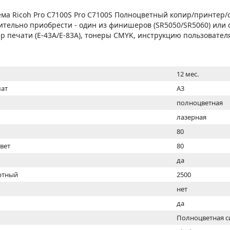
МОН
ма Ricoh Pro C7100S Pro C7100S Полноцветный копир/принтер/с
тельно приобрести - один из финишеров (SR5050/SR5060) или 
 печати (E-43А/E-83А), тонеры CMYK, инструкцию пользователя
12 мес.
ат
A3
полноцветная
лазерная
80
цвет
80
ь
да
ртный
2500
нет
да
Полноцветная с