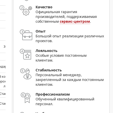
Качество
Официальная гарантия
производителей, поддерживаемая
собственным
сервис-центром
.
75
Опыт
Большой опыт реализации различных
проектов.
300000
Лояльность
Особые условия постоянным
клиентам.
ндартно на 1 Тб
Стабильность
Персональный менеджер,
В комплекте
закрепленный за каждым постоянным
роходный на 300
клиентом.
листов
Стандартно
Профессионализм
Обученный квалифицированный
Стандартно
персонал.