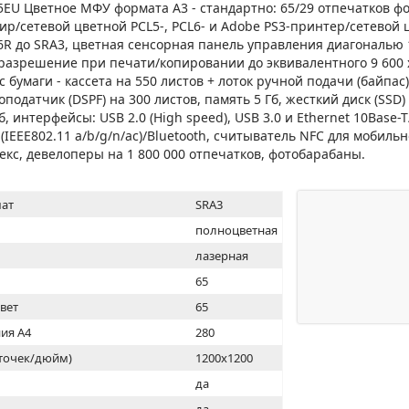
МОН
EU Цветное МФУ формата A3 - стандартно: 65/29 отпечатков фо
ир/сетевой цветной PCL5-, PCL6- и Adobe PS3-принтер/сетевой 
6R до SRA3, цветная сенсорная панель управления диагональю 1
, разрешение при печати/копировании до эквивалентного 9 600 x
пас бумаги - кассета на 550 листов + лоток ручной подачи (байпас)
одатчик (DSPF) на 300 листов, память 5 Гб, жесткий диск (SSD) 
б, интерфейсы: USB 2.0 (High speed), USB 3.0 и Ethernet 10Base-
i (IEEE802.11 a/b/g/n/ac)/Bluetooth, считыватель NFC для мобиль
екс, девелоперы на 1 800 000 отпечатков, фотобарабаны.
ат
SRA3
полноцветная
лазерная
65
цвет
65
ия А4
280
(точек/дюйм)
1200x1200
ь
да