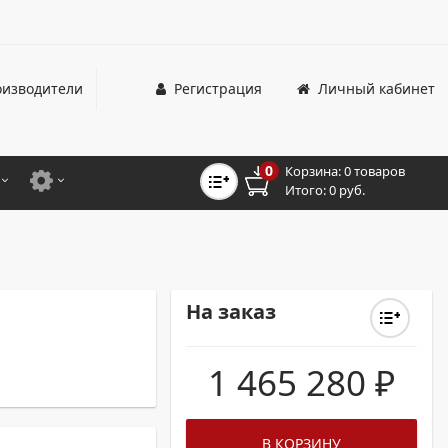
изводители
Регистрация
Личный кабинет
0
Корзина:
0 товаров
Итого:
0 руб.
ЦВЕТНЫЕ
ДЛЯ ОФИСНЫХ ПРИНТЕРОВ И МФУ
ЦВЕТНЫЕ
ДЛЯ ПРОМЫШЛЕННОЙ ПЕЧАТИ
МОНОХРОМНЫЕ
ДЛЯ ШИРОКОФОРМАТНЫХ СИСТЕМ
На заказ
МОНОХРОМНЫЕ
1 465 280
₽
НТЕРЫ ДЛЯ ОФИСА
ТНЫЕ ПРИНТЕРЫ
В КОРЗИНУ