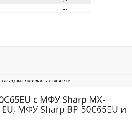
да
да
Расходные материалы / запчасти
0C65EU с МФУ Sharp MX-
1EU, МФУ Sharp BP-50C65EU и