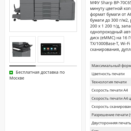
МФУ Sharp BP-70C65
минуту цветной коп
формат бумаги от A
бумаги до 300 г/м2
200 х 1 200 т/д, за
однопроходный автоп
диск (eMMC) на 16 Г
TX/1000Base-T, Wi-F
сканирования, дупл
Максимальный форм
Бесплатная доставка по
Цветность печати
Москве
Технология печати
Скорость печати А4
Скорость печати А4 
Скорость сканирован
Разрешение печати 
Двусторонняя печат