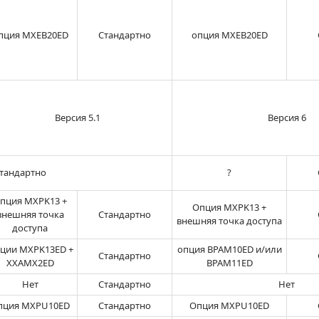
пция MXEB20ED
Стандартно
опция MXEB20ED
Версия 5.1
Версия 6
тандартно
?
пция MXPK13 +
Опция MXPK13 +
внешняя точка
Стандартно
внешняя точка доступа
доступа
ции MXPK13ED +
опция BPAM10ED и/или
Стандартно
XXAMX2ED
BPAM11ED
Нет
Стандартно
Нет
пция MXPU10ED
Стандартно
Опция MXPU10ED