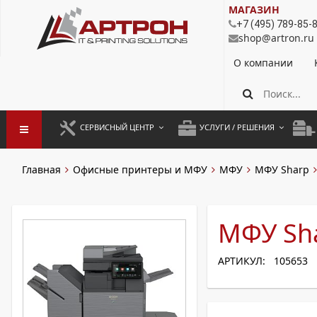
МАГАЗИН
+7 (495) 789-85-
shop@artron.ru
О компании
СЕРВИСНЫЙ ЦЕНТР
УСЛУГИ / РЕШЕНИЯ
ЗАПУСК ОБОРУДОВАНИЯ
АУТСОРСИНГ ПЕЧАТИ
ПОЛ
Главная
Офисные принтеры и МФУ
МФУ
МФУ Sharp
ГАРАНТИЙНЫЙ РЕМОНТ
ПОКОПИЙНАЯ ПЕЧАТЬ
МОН
ДОГОВОРНОЕ ОБСЛУЖИВАНИЕ
КОНТРОЛЬ ПЕЧАТИ
ДУП
МФУ Sh
РЕГЛАМЕНТНЫЕ РАБОТЫ
ЛИЗИНГ
АРТИКУЛ: 105653
ПРОФИЛАКТИКА И ТО
АРЕНДА ОБОРУДОВАНИЯ
РАЗОВЫЕ РЕМОНТЫ