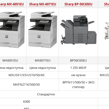
harp MX-6051EU
Sharp MX-6071EU
Sharp BP-50C65EU
Sh
MX6051EU
MX6071EU
BP50C65EU
ена недоступна
Цена недоступна
1 255 400 ₽
Це
MXUSX1/X5/US10/50/A0
не нужно
MXUSX
BPFN11/500/50 + ЭКО
MXFN27 N/500/50
степлер
Стандартно
6300
650