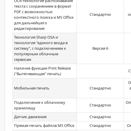
OCR-технология распознавания
текста с сохранением в формат
PDF с возможностью
Стандартно
о
контекстного поиска и MS Office
для дальнейшего
редактирования
Технология Sharp OSA и
технология "единого входа в
систему", с подключением к
Версия 6
популярным облачным
сервисам
Наличие функции Print Release
С
("Вытягивающая" печать)
О
Мобильная печать
Стандартно
Подключение к облачному
Оп
Стандартно
хранилищу
Датчик движения
Стандартно
Прямая печать файлов MS Office
Стандартно
О