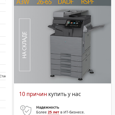
Нет
6 Гб
6 Гб
Стандартно
10 причин
купить у нас
Надежность
Более
25 лет
в ИТ-бизнесе.