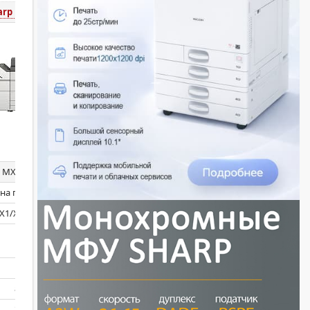
arp MX-8081EU
MX8081EU
на по запросу
1/X5/US10/50/A0
Нет
8500
3100