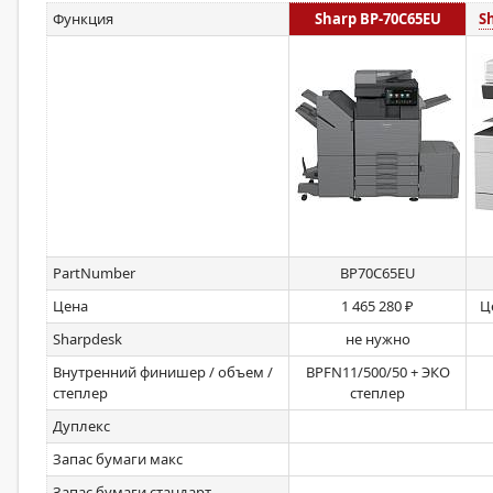
Функция
Sharp BP-70C65EU
S
PartNumber
BP70C65EU
Цена
1 465 280 ₽
Ц
Sharpdesk
не нужно
Внутренний финишер / объем /
BPFN11/500/50 + ЭКО
степлер
степлер
Дуплекс
Запас бумаги макс
Запас бумаги стандарт