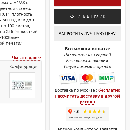
ОХРОМНЫЕ ПРИНТЕРЫ
рмата A4/A3 в
цветной сканер,
0,1", плотность
КУПИТЬ В 1 КЛИК
 600 т/д или до 1
 на 100 листов,
на 256 Гб, жесткий
ЗАПРОСИТЬ ЛУЧШУЮ ЦЕНУ
T/100Base-
ной печати/
Возможна оплата:
Наличными или картой
Читать далее
Безналичный платёж
Конфигурация
Услуги лизинга и аренды
Доставка по Москве :
бесплатно
Рассчитать доставку в другой
регион
Артрон компьютерс является