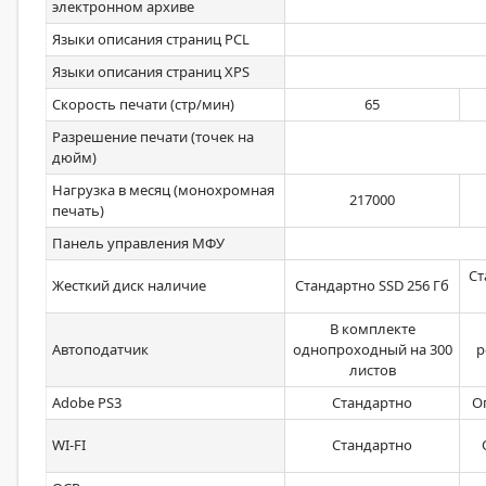
электронном архиве
Языки описания страниц PCL
Языки описания страниц XPS
Скорость печати (стр/мин)
65
Разрешение печати (точек на
дюйм)
Нагрузка в месяц (монохромная
217000
печать)
Панель управления МФУ
Ст
Жесткий диск наличие
Стандартно SSD 256 Гб
В комплекте
Автоподатчик
однопроходный на 300
р
листов
Adobe PS3
Стандартно
О
WI-FI
Стандартно