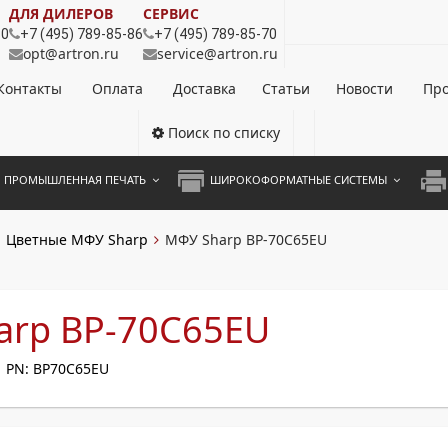
ДЛЯ ДИЛЕРОВ
СЕРВИС
80
+7 (495) 789-85-86
+7 (495) 789-85-70
opt@artron.ru
service@artron.ru
Контакты
Оплата
Доставка
Статьи
Новости
Про
Поиск по списку
ПРОМЫШЛЕННАЯ ПЕЧАТЬ
ШИРОКОФОРМАТНЫЕ СИСТЕМЫ
НОЦВЕТНЫЕ СИСТЕМЫ
ШИРОКОФОРМАТНЫЕ ПРИНТЕРЫ
А3 
Цветные МФУ Sharp
МФУ Sharp BP-70C65EU
ОХРОМНЫЕ СИСТЕМЫ
ИНЖЕНЕРНЫЕ СИСТЕМЫ
А4 
ЛИКАТОРЫ
А3 
arp BP-70C65EU
А4 
PN: BP70C65EU
ПРИ
ЦВЕ