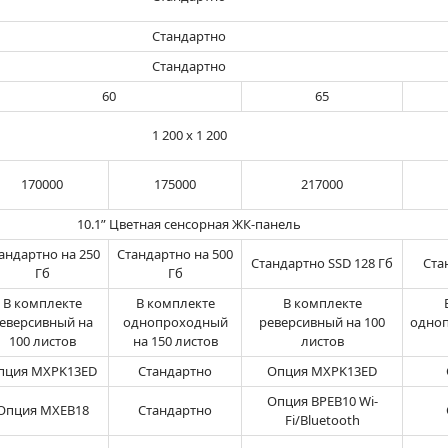
Стандартно
Стандартно
60
65
1 200 х 1 200
170000
175000
217000
10.1” Цветная сенсорная ЖК-панель
андартно на 250
Стандартно на 500
Стандартно SSD 128 Гб
Ста
Гб
Гб
В комплекте
В комплекте
В комплекте
еверсивный на
однопроходный
реверсивный на 100
одноп
100 листов
на 150 листов
листов
пция MXPK13ED
Стандартно
Опция MXPK13ED
Опция BPEB10 Wi-
Опция MXEB18
Стандартно
Fi/Bluetooth