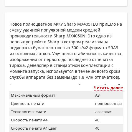
Новое полноцветное МФУ Sharp MX4051EU пришло на
смену удачной популярной модели средней
производительности Sharp MX4050N. Это одно из
первых устройств Sharp в котором реализована
поддержка бумаг плотностью 300 г/м2 формата SRA3
из основных лотков. Улучшена стабильность качества
изображения от первого до последнего отпечатка
тиража, девелопер в стандартной комплектации с
момента запуска, используется в течении всего срока
службы аппарата без замены (до 1,8 млн отпечатков).
Аппарат укомплектован всем необходимым в базовой
Читать далее
конфигурации копир, сетевой принтер, сетевой
Максимальный формат
A3
сканер, автоподатчик оригиналов на 100 листов,
дуплекс. Подойдет для малых и средних рабочих групп
Цветность печати
полноцветная
с месячным объёмом печати ч/б до 175000, цвет до
Технология печати
лазерная
75000 страниц.
Скорость печати А4
40
Скорость печати А4 цвет
40