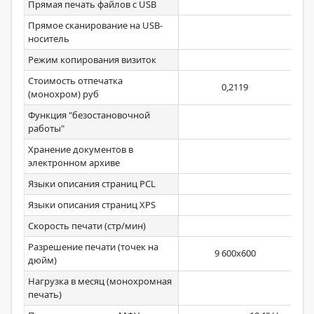
Прямая печать файлов с USB
Ст
Прямое сканирование на USB-
Ст
носитель
Режим копирования визиток
Стоимость отпечатка
0,2119
(монохром) руб
Функция "безостановочной
работы"
Хранение документов в
Ст
электронном архиве
Языки описания страниц PCL
Ст
Языки описания страниц XPS
Ст
Скорость печати (стр/мин)
Разрешение печати (точек на
9 600х600
дюйм)
Нагрузка в месяц (монохромная
печать)