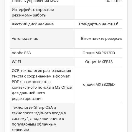
Панель управления МФУ
10.1” Цветная
Интерфейс с «простым
режимом» работы
Жесткий диск наличие
Стандартно на 250 Гб
Автоподатчик
В комплекте реверсивный н
Adobe PS3
Опция MXPK13ED
WI-FI
Опция MXEB18
OCR-технология распознавания
текста с сохранением в формат
PDF с возможностью
опция MXEB20ED
контекстного поиска и MS Office
для дальнейшего
редактирования
Технология Sharp OSA и
технология "единого входа в
систему", с подключением к
В
популярным облачным
сервисам