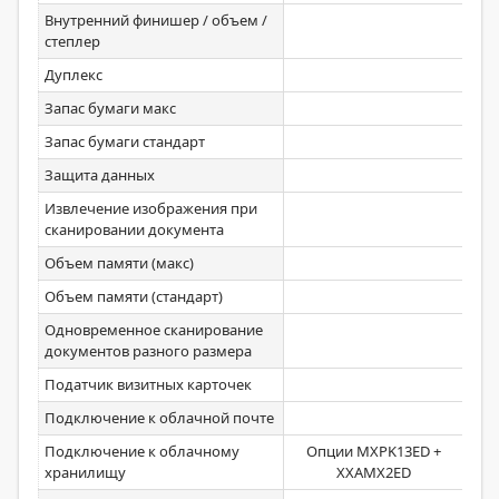
Внутренний финишер / объем /
MXFN
степлер
Дуплекс
Ст
Запас бумаги макс
Запас бумаги стандарт
Защита данных
Ст
Извлечение изображения при
Ст
сканировании документа
Объем памяти (макс)
Объем памяти (стандарт)
Одновременное сканирование
Ст
документов разного размера
Податчик визитных карточек
Подключение к облачной почте
Ст
Подключение к облачному
Опции MXPK13ED +
хранилищу
XXAMX2ED