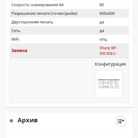
Скорость сканирования А4
80
Разрешение печати (точек/дюйм)
600x600
Двусторонняя печать
да
Сеть
да
WiFi
опц
Sharp BP-
Замена
50C45EU
Конфигурация
Архив