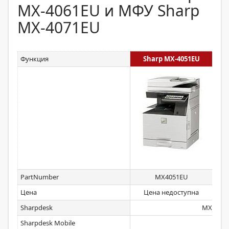
MX-4061EU и МФУ Sharp
MX-4071EU
Функция
Sharp MX-4051EU
Sh
PartNumber
MX4051EU
Цена
Цена недоступна
Це
Sharpdesk
MXUSX1/
Sharpdesk Mobile
Ст