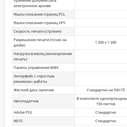
Хранение документов в
электронном архиве
Языки описания страниц PCL
Языки описания страниц XPS
Скорость печати (стр/мин)
Разрешение печати (точек на
1 200 х 1 200
дюйм)
Нагрузка в месяц (монохромная
печать)
Панель управления МФУ
Интерфейс с «простым
режимом» работы
Жесткий диск наличие
Стандартно на 500 Гб
В комплекте однопроходны
Автоподатчик
150 листов
Adobe PS3
Стандартно
WI-FI
Стандартно