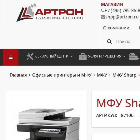
МАГАЗИН
+7 (495) 789-85-
shop@artron.ru
О компании
СЕРВИСНЫЙ ЦЕНТР
УСЛУГИ / РЕШЕНИЯ
ЗАПУСК ОБОРУДОВАНИЯ
АУТСОРСИНГ ПЕЧАТИ
ПОЛ
Главная
Офисные принтеры и МФУ
МФУ
МФУ Sharp
ГАРАНТИЙНЫЙ РЕМОНТ
ПОКОПИЙНАЯ ПЕЧАТЬ
МОН
ДОГОВОРНОЕ ОБСЛУЖИВАНИЕ
КОНТРОЛЬ ПЕЧАТИ
ДУП
МФУ Sh
РЕГЛАМЕНТНЫЕ РАБОТЫ
ЛИЗИНГ
АРТИКУЛ: 87106
ПРОФИЛАКТИКА И ТО
АРЕНДА ОБОРУДОВАНИЯ
РАЗОВЫЕ РЕМОНТЫ