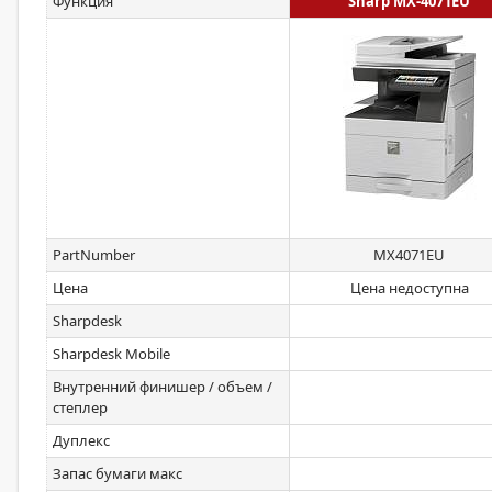
Функция
Sharp MX-4071EU
PartNumber
MX4071EU
Цена
Цена недоступна
Sharpdesk
Sharpdesk Mobile
Внутренний финишер / объем /
степлер
Дуплекс
Запас бумаги макс