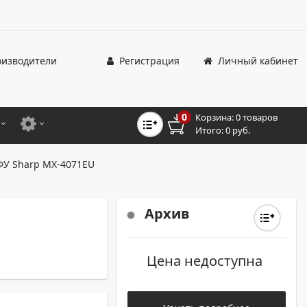
изводители
Регистрация
Личный кабинет
0
Корзина:
0 товаров
Итого:
0 руб.
ЦВЕТНЫЕ
ДЛЯ ОФИСНЫХ ПРИНТЕРОВ И МФУ
У Sharp MX-4071EU
ЦВЕТНЫЕ
ДЛЯ ПРОМЫШЛЕННОЙ ПЕЧАТИ
МОНОХРОМНЫЕ
ДЛЯ ШИРОКОФОРМАТНЫХ СИСТЕМ
Архив
МОНОХРОМНЫЕ
Цена недоступна
НТЕРЫ ДЛЯ ОФИСА
ТНЫЕ ПРИНТЕРЫ