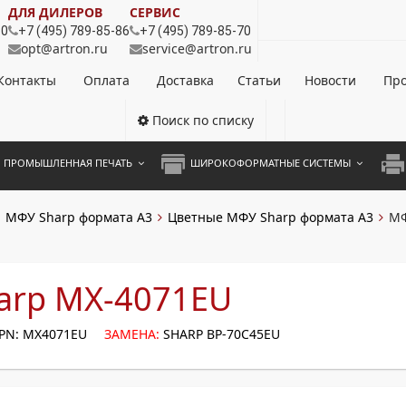
ДЛЯ ДИЛЕРОВ
СЕРВИС
80
+7 (495) 789-85-86
+7 (495) 789-85-70
opt@artron.ru
service@artron.ru
Контакты
Оплата
Доставка
Статьи
Новости
Про
Поиск по списку
ПРОМЫШЛЕННАЯ ПЕЧАТЬ
ШИРОКОФОРМАТНЫЕ СИСТЕМЫ
НОЦВЕТНЫЕ СИСТЕМЫ
ШИРОКОФОРМАТНЫЕ ПРИНТЕРЫ
А3 
МФУ Sharp формата A3
Цветные МФУ Sharp формата A3
МФ
ОХРОМНЫЕ СИСТЕМЫ
ИНЖЕНЕРНЫЕ СИСТЕМЫ
А4 
ЛИКАТОРЫ
А3 
arp MX-4071EU
А4 
PN: MX4071EU
ЗАМЕНА:
SHARP BP-70C45EU
ПРИ
ЦВЕ