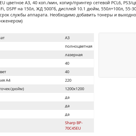
МОН
U цветное А3, 40 коп./мин, копир/принтер сетевой PCL6, PS3/ц
iFi, DSPF на 150л, ЖД 500Гб, дисплей 10.1 дюйм, 550л+100л, 55-3
 срок службы аппарата. Необходимо добавить тонеры и выходно
инженером)
ат
A3
полноцветная
лазерная
40
цвет
40
ия А4
220
(точек/дюйм)
1200x1200
ь
да
да
да
Sharp BP-
70C45EU