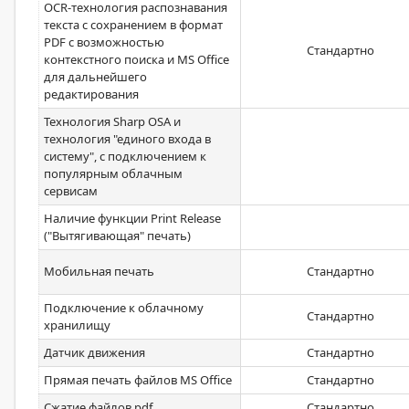
OCR-технология распознавания
текста с сохранением в формат
PDF с возможностью
Стандартно
контекстного поиска и MS Office
для дальнейшего
редактирования
Технология Sharp OSA и
технология "единого входа в
систему", с подключением к
популярным облачным
сервисам
Наличие функции Print Release
("Вытягивающая" печать)
Мобильная печать
Стандартно
Подключение к облачному
Стандартно
хранилищу
Датчик движения
Стандартно
Прямая печать файлов MS Office
Стандартно
Сжатие файлов pdf
Стандартно