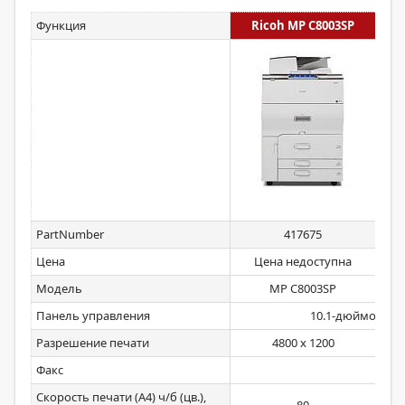
Функция
Ricoh MP C8003SP
R
PartNumber
417675
Цена
Цена недоступна
Це
Модель
MP C8003SP
Панель управления
10.1-дюймовый 
Разрешение печати
4800 х 1200
Факс
Скорость печати (А4) ч/б (цв.),