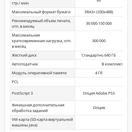
80
стр./ мин
Максимальный формат бумаги
SRA3+ (330x488)
А
Рекомендуемый объем печати,
30 000-150 000
отп. в месяц
Максимальная
кратковременная нагрузка, отп.
300 000
в месяц
Жесткий диск
Стандартно 640 ГБ
Ста
Автоподатчик
В комплекте Од
Модуль оперативной памяти
4 Гб
2 Г
PCL
С
PostScript 3
Опция Adobe PS3
Финишная дополнительная
Опция
обработка заданий
VM-карта (SD-карта виртуальной
машины Java)