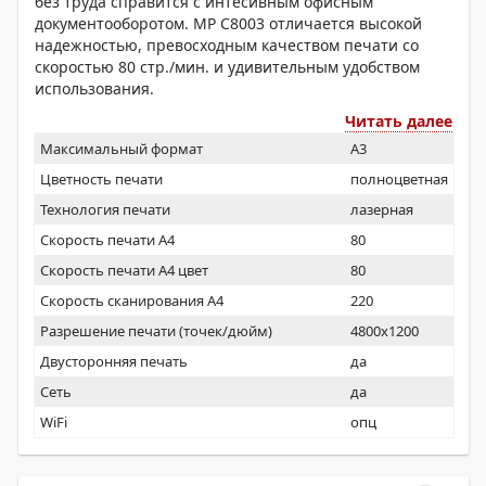
без труда справится с интесивным офисным
документооборотом. MP C8003 отличается высокой
надежностью, превосходным качеством печати со
скоростью 80 стр./мин. и удивительным удобством
использования.
Читать далее
Максимальный формат
A3
Цветность печати
полноцветная
Технология печати
лазерная
Скорость печати А4
80
Скорость печати А4 цвет
80
Скорость сканирования А4
220
Разрешение печати (точек/дюйм)
4800x1200
Двусторонняя печать
да
Сеть
да
WiFi
опц